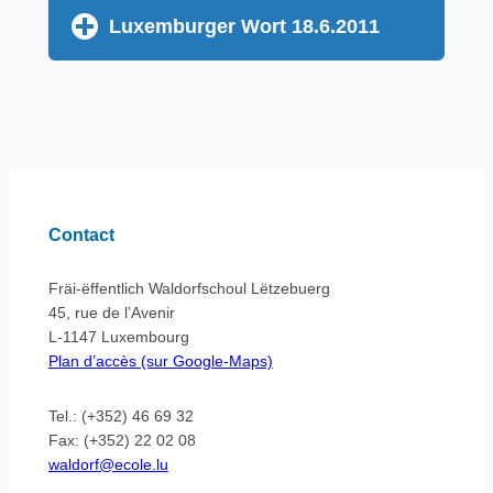
Luxemburger Wort 18.6.2011
Contact
Fräi-ëffentlich Waldorfschoul Lëtzebuerg
45, rue de l’Avenir
L-1147 Luxembourg
Plan d’accès (sur Google-Maps)
Tel.: (+352) 46 69 32
Fax: (+352) 22 02 08
waldorf@ecole.lu