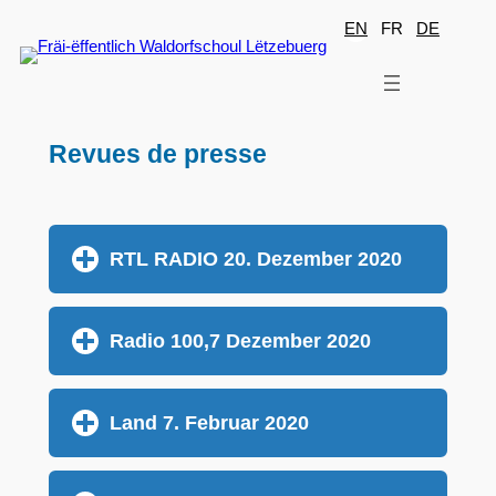
Aller
EN
FR
DE
au
contenu
Revues de presse
RTL RADIO 20. Dezember 2020
Radio 100,7 Dezember 2020
Land 7. Februar 2020