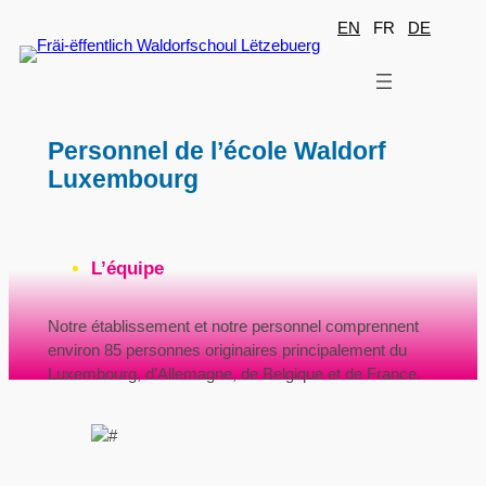
Aller
EN
FR
DE
au
contenu
Personnel de l’école Waldorf
Luxembourg
L’équipe
Notre établissement et notre personnel comprennent
environ 85 personnes originaires principalement du
Luxembourg, d’Allemagne, de Belgique et de France.