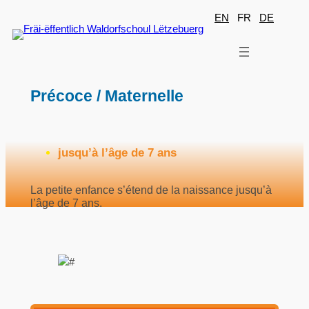
Aller
EN
FR
DE
au
contenu
Précoce / Maternelle
jusqu’à l’âge de 7 ans
La petite enfance s’étend de la naissance jusqu’à
l’âge de 7 ans.