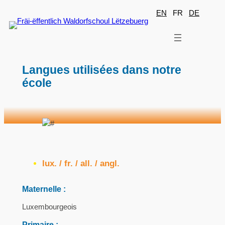
Aller
EN
FR
DE
au
contenu
Langues utilisées dans notre
école
lux. / fr. / all. / angl.
Maternelle :
Luxembourgeois
Primaire :