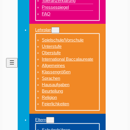
Toleranzerklärung
Pressespiegel
FAQ
Lehrplan
Spielschule/Vorschule
Unterstufe
Oberstufe
International Baccalaureate
Allgemeines
Klassengrößen
Sprachen
Hausaufgaben
Beurteilung
Religion
Feierlichkeiten
Eltern
Schulgebühren