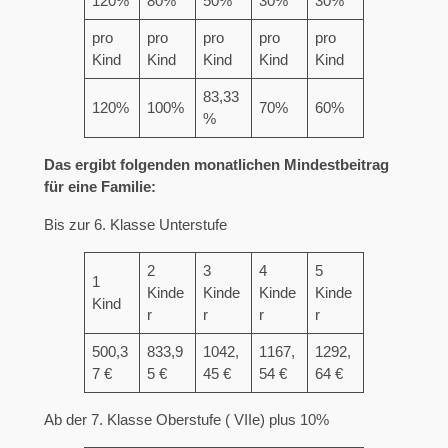
120%
80%
50%
30%
30%
pro
pro
pro
pro
pro
Kind
Kind
Kind
Kind
Kind
83,33
120%
100%
70%
60%
%
Das ergibt folgenden monatlichen Mindestbeitrag
für eine Familie:
Bis zur 6. Klasse Unterstufe
2
3
4
5
1
Kinde
Kinde
Kinde
Kinde
Kind
r
r
r
r
500,3
833,9
1042,
1167,
1292,
7 €
5 €
45 €
54 €
64 €
Ab der 7. Klasse Oberstufe ( VIIe) plus 10%