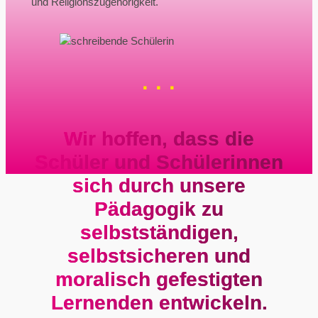
und Religionszugehörigkeit.
·
·
·
Wir hoffen, dass die
Schüler und Schülerinnen
sich durch unsere
Pädagogik zu
selbstständigen,
selbstsicheren und
moralisch gefestigten
Lernenden entwickeln.